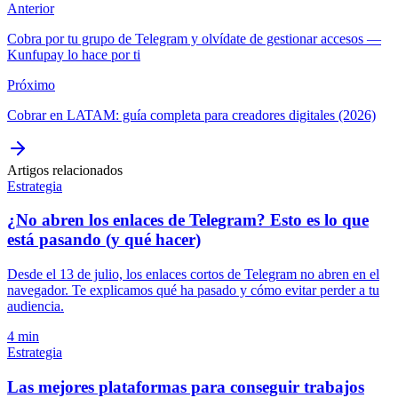
Anterior
Cobra por tu grupo de Telegram y olvídate de gestionar accesos —
Kunfupay lo hace por ti
Próximo
Cobrar en LATAM: guía completa para creadores digitales (2026)
Artigos relacionados
Estrategia
¿No abren los enlaces de Telegram? Esto es lo que
está pasando (y qué hacer)
Desde el 13 de julio, los enlaces cortos de Telegram no abren en el
navegador. Te explicamos qué ha pasado y cómo evitar perder a tu
audiencia.
4 min
Estrategia
Las mejores plataformas para conseguir trabajos