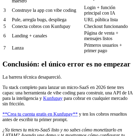
maestro
Login + función
3
Construye la app con vibe coding
principal con IA
4
Pule, arregla bugs, despliega
URL pública lista
5
Conecta cobros con Kunfupay
Checkout funcionando
Página de venta +
6
Landing + canales
mensajes listos
Primeros usuarios +
7
Lanza
primer pago
Conclusión: el único error es no empezar
La barrera técnica desapareció.
Tu stack completo para lanzar un micro-SaaS en 2026 tiene tres
capas: una herramienta de vibe coding para construir, una API de IA
para la inteligencia y
Kunfupay
para cobrar en cualquier mercado
sin fricción.
**Crea tu cuenta gratis en Kunfupay**
y ten los cobros resueltos
antes de escribir tu primer prompt.
¿Ya tienes tu micro-SaaS listo y no sabes cómo monetizarlo en
LATAM? Agenda una demo y te mostramos cómo configurar tu