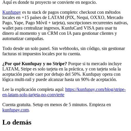
Aquí es donde tu proyecto se convierte en negocio.
Kunfupay
es tu stack de pagos completo: checkout con métodos
locales en +15 países de LATAM (PIX, Nequi, OXXO, Mercado
Pago, Yape, Pago Móvil + tarjeta), suscripciones recurrentes nativas,
wallet para centralizar ingresos, KunfuCard VISA para usar tu
dinero al momento y un CRM con IA para gestionar clientes y
automatizar campañas.
Todo desde un solo panel. Sin webhooks, sin código, sin gestionar
facturas ni impuestos locales por tu cuenta.
¿Por qué Kunfupay y no Stripe?
Porque si tu mercado incluye
LATAM, Stripe es solo tarjeta en la práctica, y con tarjeta sola la
aceptación puede caer por debajo del 50%. Kunfupay opera con
lógica multi-rail y puede alcanzar hasta un 90% de aceptación.
Lee la explicación completa aquí:
https://kunfupay.com/blog/stripe-
en-latam-solo-tarjeta-no-convierte
Cuenta gratuita. Setup en menos de 5 minutos. Empieza en
kunfupay.com
.
Lo demás