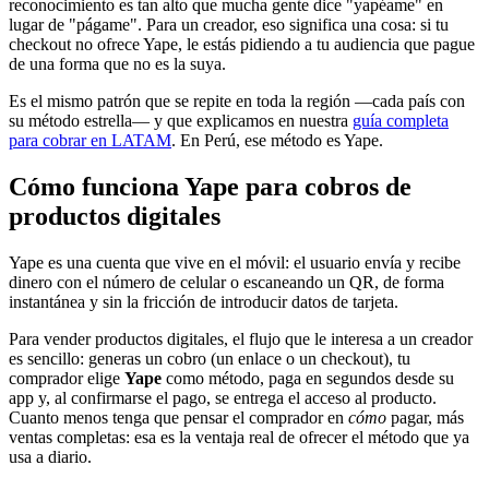
reconocimiento es tan alto que mucha gente dice "yapéame" en
lugar de "págame". Para un creador, eso significa una cosa: si tu
checkout no ofrece Yape, le estás pidiendo a tu audiencia que pague
de una forma que no es la suya.
Es el mismo patrón que se repite en toda la región —cada país con
su método estrella— y que explicamos en nuestra
guía completa
para cobrar en LATAM
. En Perú, ese método es Yape.
Cómo funciona Yape para cobros de
productos digitales
Yape es una cuenta que vive en el móvil: el usuario envía y recibe
dinero con el número de celular o escaneando un QR, de forma
instantánea y sin la fricción de introducir datos de tarjeta.
Para vender productos digitales, el flujo que le interesa a un creador
es sencillo: generas un cobro (un enlace o un checkout), tu
comprador elige
Yape
como método, paga en segundos desde su
app y, al confirmarse el pago, se entrega el acceso al producto.
Cuanto menos tenga que pensar el comprador en
cómo
pagar, más
ventas completas: esa es la ventaja real de ofrecer el método que ya
usa a diario.