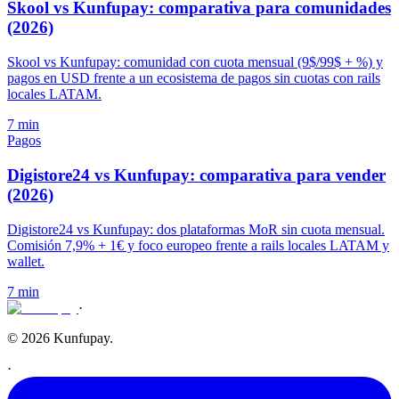
Skool vs Kunfupay: comparativa para comunidades
(2026)
Skool vs Kunfupay: comunidad con cuota mensual (9$/99$ + %) y
pagos en USD frente a un ecosistema de pagos sin cuotas con rails
locales LATAM.
7 min
Pagos
Digistore24 vs Kunfupay: comparativa para vender
(2026)
Digistore24 vs Kunfupay: dos plataformas MoR sin cuota mensual.
Comisión 7,9% + 1€ y foco europeo frente a rails locales LATAM y
wallet.
7 min
·
© 2026 Kunfupay.
·