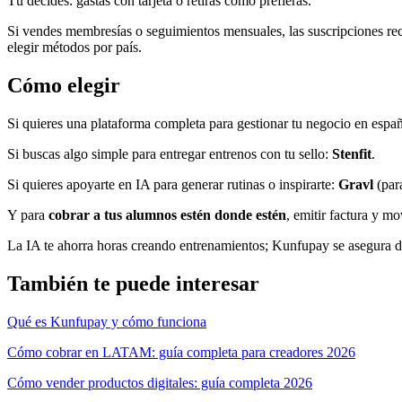
Tú decides: gastas con tarjeta o retiras como prefieras.
Si vendes membresías o seguimientos mensuales, las suscripciones recu
elegir métodos por país.
Cómo elegir
Si quieres una plataforma completa para gestionar tu negocio en espa
Si buscas algo simple para entregar entrenos con tu sello:
Stenfit
.
Si quieres apoyarte en IA para generar rutinas o inspirarte:
Gravl
(par
Y para
cobrar a tus alumnos estén donde estén
, emitir factura y mo
La IA te ahorra horas creando entrenamientos; Kunfupay se asegura de 
También te puede interesar
Qué es Kunfupay y cómo funciona
Cómo cobrar en LATAM: guía completa para creadores 2026
Cómo vender productos digitales: guía completa 2026