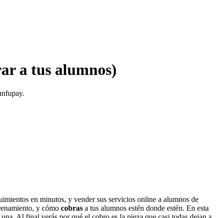
ar a tus alumnos)
unfupay.
eguimientos en minutos, y vender sus servicios online a alumnos de
renamiento, y cómo
cobras
a tus alumnos estén donde estén. En esta
. Al final verás por qué el cobro es la pieza que casi todas dejan a