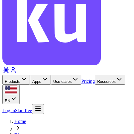
Pricing
Products
Apps
Use cases
Resources
EN
Log in
Start free
Home