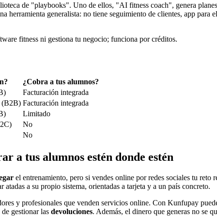
ioteca de "playbooks". Uno de ellos, "AI fitness coach", genera planes 
na herramienta generalista: no tiene seguimiento de clientes, app para 
tware fitness ni gestiona tu negocio; funciona por créditos.
én?
¿Cobra a tus alumnos?
B)
Facturación integrada
o (B2B)
Facturación integrada
B)
Limitado
B2C)
No
No
rar a tus alumnos estén donde estén
regar
el entrenamiento, pero si vendes online por redes sociales tu reto r
r atadas a su propio sistema, orientadas a tarjeta y a un país concreto.
eadores y profesionales que venden servicios online. Con Kunfupay pue
 de gestionar las
devoluciones
. Además, el dinero que generas no se q