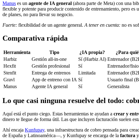
Manus
es un
agente de IA general
(ahora parte de Meta) con una bibl
flexible y potente para producir contenido de entrenamiento, pero es u
de planes, no para llevar su negocio.
Fuerte:
flexibilidad de un agente general.
A tener en cuenta:
no es sof
Comparativa rápida
Herramienta
Tipo
¿IA propia?
¿Para qui
Harbiz
Gestión all-in-one
Sí (Harbiz AI)
Entrenador (B2
Hexfit
Gestión profesional
Sí
Entrenador/fisi
Stenfit
Entrega de entrenos
Limitada
Entrenador (B2
Gravl
App de entreno con IA
Sí
Usuario final (
Manus
Agente IA general
Sí
Generalista
Lo que casi ninguna resuelve del todo: cob
Aquí está el punto ciego. Estas herramientas te ayudan a
crear y ent
dinero te llegue de forma útil. Las que incluyen facturación suelen esta
Ahí encaja
Kunfupay
, una infraestructura de cobro pensada para cr
de España y Latinoamérica—, y Kunfupay se encarga de la
factura
y