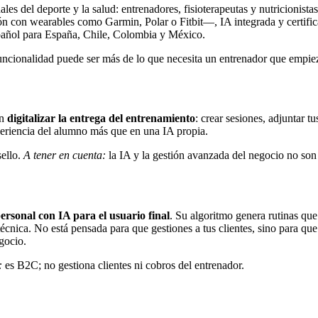
es del deporte y la salud: entrenadores, fisioterapeutas y nutricionista
ación con wearables como Garmin, Polar o Fitbit—, IA integrada y certif
spañol para España, Chile, Colombia y México.
uncionalidad puede ser más de lo que necesita un entrenador que empie
en
digitalizar la entrega del entrenamiento
: crear sesiones, adjuntar t
xperiencia del alumno más que en una IA propia.
sello.
A tener en cuenta:
la IA y la gestión avanzada del negocio no son
ersonal con IA para el usuario final
. Su algoritmo genera rutinas que
técnica. No está pensada para que gestiones a tus clientes, sino para q
gocio.
:
es B2C; no gestiona clientes ni cobros del entrenador.