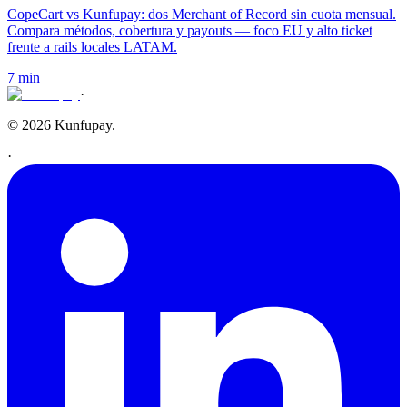
CopeCart vs Kunfupay: dos Merchant of Record sin cuota mensual.
Compara métodos, cobertura y payouts — foco EU y alto ticket
frente a rails locales LATAM.
7 min
·
© 2026 Kunfupay.
·