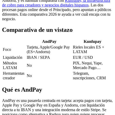
Andorra, y es habitual compararla con
Kunfupay, la infraestructura
de cobro para creadores y negocios digitales hispanos
. Las dos
procesan pagos online desde el Principado, pero apuntan a públicos
diferentes. Esta comparativa 2026 te ayuda a ver cuál encaja con tu
negocio.
Comparativa de un vistazo
AndPay
Kunfupay
Tarjeta, Apple/Google Pay
Rieles locales ES +
Foco
(ES+Andorra)
LATAM
Liquidación
IBAN / SEPA
EUR / USD
Métodos
PIX, Nequi, Yape,
No
LATAM
Mercado Pago…
Herramientas
Telegram,
No
creador
suscripciones, CRM
Qué es AndPay
AndPay es una pasarela centrada en tarjeta: acepta pagos con tarjeta,
Apple Pay y Google Pay en España y Andorra, con liquidación
directa a tu IBAN y una integración moderna de estilo Stripe. Se
posiciona como alternativa a Redsys para quien quiere procesar