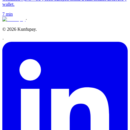
wallet.
7 min
·
© 2026 Kunfupay.
·