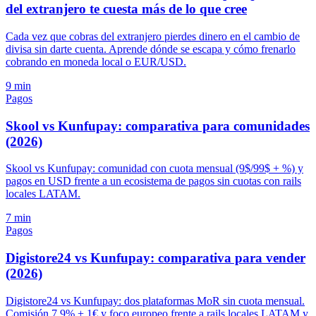
del extranjero te cuesta más de lo que cree
Cada vez que cobras del extranjero pierdes dinero en el cambio de
divisa sin darte cuenta. Aprende dónde se escapa y cómo frenarlo
cobrando en moneda local o EUR/USD.
9 min
Pagos
Skool vs Kunfupay: comparativa para comunidades
(2026)
Skool vs Kunfupay: comunidad con cuota mensual (9$/99$ + %) y
pagos en USD frente a un ecosistema de pagos sin cuotas con rails
locales LATAM.
7 min
Pagos
Digistore24 vs Kunfupay: comparativa para vender
(2026)
Digistore24 vs Kunfupay: dos plataformas MoR sin cuota mensual.
Comisión 7,9% + 1€ y foco europeo frente a rails locales LATAM y