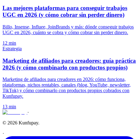
Las mejores plataformas para conseguir trabajos
UGC en 2026 (y cómo cobrar sin perder dinero)
Billo, Insense, Influee, JoinBrands y más: dónde conseguir trabajos
UGC en 2026, cuánto se cobra y cómo cobrar sin perder dinero.
12 min
Estrategia
Marketing de afiliados para creadores: guía práctica
2026 (y cómo combinarlo con productos propios)
Marketing de afiliados para creadores en 2026: cómo funciona,
plataformas, nichos rentables, canales (blog, YouTube, newsletter,
TikTok) y cómo combinarlo con productos propios cobrados con
Kunfupay.
13 min
·
© 2026 Kunfupay.
·