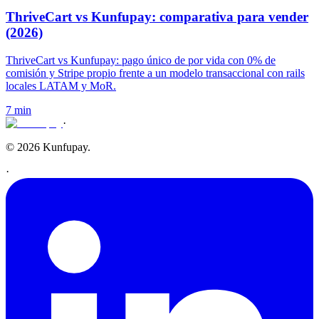
ThriveCart vs Kunfupay: comparativa para vender
(2026)
ThriveCart vs Kunfupay: pago único de por vida con 0% de
comisión y Stripe propio frente a un modelo transaccional con rails
locales LATAM y MoR.
7 min
·
© 2026 Kunfupay.
·