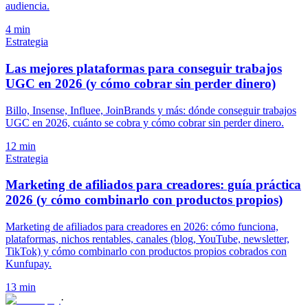
audiencia.
4 min
Estrategia
Las mejores plataformas para conseguir trabajos
UGC en 2026 (y cómo cobrar sin perder dinero)
Billo, Insense, Influee, JoinBrands y más: dónde conseguir trabajos
UGC en 2026, cuánto se cobra y cómo cobrar sin perder dinero.
12 min
Estrategia
Marketing de afiliados para creadores: guía práctica
2026 (y cómo combinarlo con productos propios)
Marketing de afiliados para creadores en 2026: cómo funciona,
plataformas, nichos rentables, canales (blog, YouTube, newsletter,
TikTok) y cómo combinarlo con productos propios cobrados con
Kunfupay.
13 min
·