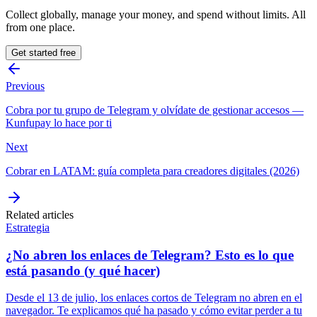
Collect globally, manage your money, and spend without limits. All
from one place.
Get started free
Previous
Cobra por tu grupo de Telegram y olvídate de gestionar accesos —
Kunfupay lo hace por ti
Next
Cobrar en LATAM: guía completa para creadores digitales (2026)
Related articles
Estrategia
¿No abren los enlaces de Telegram? Esto es lo que
está pasando (y qué hacer)
Desde el 13 de julio, los enlaces cortos de Telegram no abren en el
navegador. Te explicamos qué ha pasado y cómo evitar perder a tu