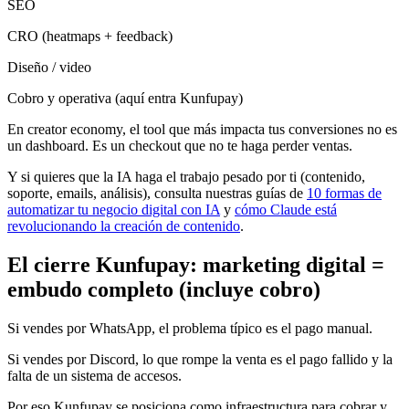
SEO
CRO (heatmaps + feedback)
Diseño / video
Cobro y operativa (aquí entra Kunfupay)
En creator economy, el tool que más impacta tus conversiones no es
un dashboard. Es un checkout que no te haga perder ventas.
Y si quieres que la IA haga el trabajo pesado por ti (contenido,
soporte, emails, análisis), consulta nuestras guías de
10 formas de
automatizar tu negocio digital con IA
y
cómo Claude está
revolucionando la creación de contenido
.
El cierre Kunfupay: marketing digital =
embudo completo (incluye cobro)
Si vendes por WhatsApp, el problema típico es el pago manual.
Si vendes por Discord, lo que rompe la venta es el pago fallido y la
falta de un sistema de accesos.
Por eso Kunfupay se posiciona como infraestructura para cobrar y