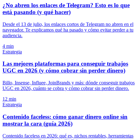
¿No abren los enlaces de Telegram? Esto es lo que
está pasando (y qué hacer)
Desde el 13 de julio, los enlaces cortos de Telegram no abren en el
navegador. Te explicamos qué ha pasado y cómo evitar perder a tu
audiencia.
4 min
Estrategia
Las mejores plataformas para conseguir trabajos
UGC en 2026 (y cómo cobrar sin perder dinero)
Billo, Insense, Influee, JoinBrands y más: dónde conseguir trabajos
UGC en 2026, cuánto se cobra y cómo cobrar sin perder dinero.
12 min
Estrategia
Contenido faceless: cómo ganar dinero online sin
mostrar la cara (guía 2026)
Contenido faceless en 2026: qué es, nichos rentables, herramientas