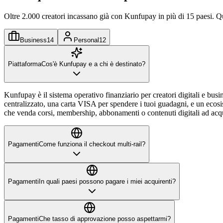
Oltre 2.000 creatori incassano già con Kunfupay in più di 15 paesi. Q
Business
14
Personal
12
Piattaforma
Cos'è Kunfupay e a chi è destinato?
Kunfupay è il sistema operativo finanziario per creatori digitali e bus
centralizzato, una carta VISA per spendere i tuoi guadagni, e un ecosi
che venda corsi, membership, abbonamenti o contenuti digitali ad acqui
Pagamenti
Come funziona il checkout multi-rail?
Pagamenti
In quali paesi possono pagare i miei acquirenti?
Pagamenti
Che tasso di approvazione posso aspettarmi?