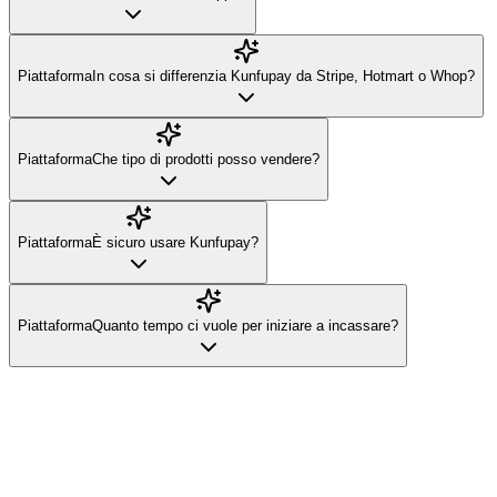
Piattaforma
In cosa si differenzia Kunfupay da Stripe, Hotmart o Whop?
Piattaforma
Che tipo di prodotti posso vendere?
Piattaforma
È sicuro usare Kunfupay?
Piattaforma
Quanto tempo ci vuole per iniziare a incassare?
Il tuo account
Cos'è un account personale Kunfupay?
È il tuo account per acquistare contenuti digitali, accedere a communit