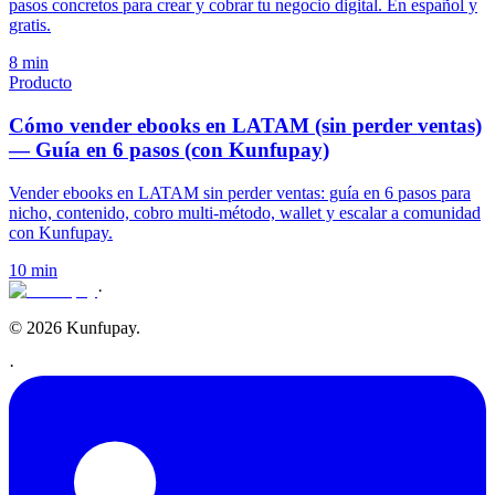
pasos concretos para crear y cobrar tu negocio digital. En español y
gratis.
8 min
Producto
Cómo vender ebooks en LATAM (sin perder ventas)
— Guía en 6 pasos (con Kunfupay)
Vender ebooks en LATAM sin perder ventas: guía en 6 pasos para
nicho, contenido, cobro multi-método, wallet y escalar a comunidad
con Kunfupay.
10 min
·
© 2026 Kunfupay.
·