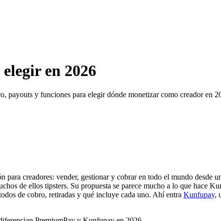
elegir en 2026
 payouts y funciones para elegir dónde monetizar como creador en 2
ara creadores: vender, gestionar y cobrar en todo el mundo desde un s
uchos de ellos tipsters. Su propuesta se parece mucho a lo que hace Kunf
todos de cobro, retiradas y qué incluye cada uno. Ahí entra
Kunfupay
,
e diferencian PremiumPay y Kunfupay en 2026.