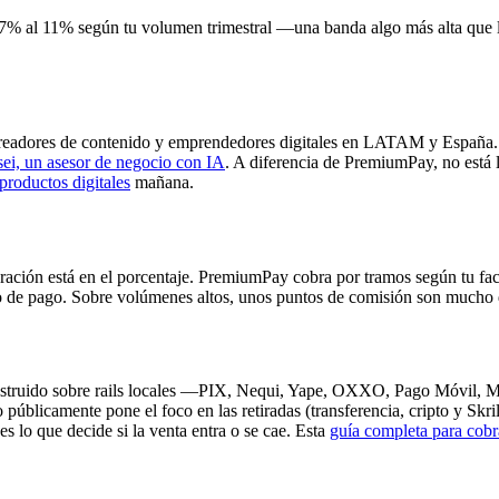
 7% al 11% según tu volumen trimestral —una banda algo más alta que
eadores de contenido y emprendedores digitales en LATAM y España. Re
ei, un asesor de negocio con IA
. A diferencia de PremiumPay, no está l
productos digitales
mañana.
paración está en el porcentaje. PremiumPay cobra por tramos según tu f
do de pago. Sobre volúmenes altos, unos puntos de comisión son mucho d
nstruido sobre rails locales —PIX, Nequi, Yape, OXXO, Pago Móvil, 
públicamente pone el foco en las retiradas (transferencia, cripto y Skri
 lo que decide si la venta entra o se cae. Esta
guía completa para co