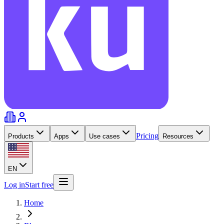
Pricing
Products
Apps
Use cases
Resources
EN
Log in
Start free
Home