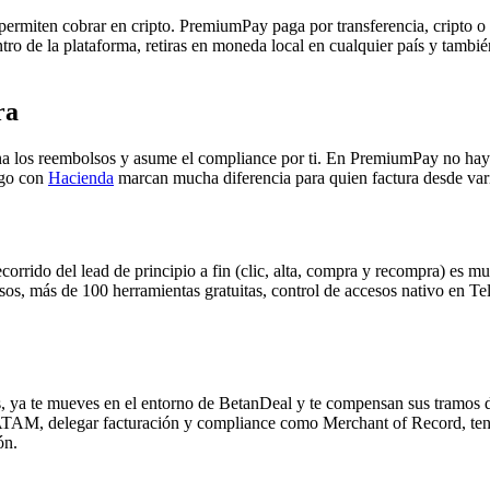
permiten cobrar en cripto. PremiumPay paga por transferencia, cripto 
ro de la plataforma, retiras en moneda local en cualquier país y también
ra
na los reembolsos y asume el compliance por ti. En PremiumPay no ha
sgo con
Hacienda
marcan mucha diferencia para quien factura desde vari
orrido del lead de principio a fin (clic, alta, compra y recompra) es muy
sos, más de 100 herramientas gratuitas, control de accesos nativo en Te
, ya te mueves en el entorno de BetanDeal y te compensan sus tramos 
ATAM, delegar facturación y compliance como Merchant of Record, tener 
ón.