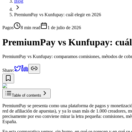
Blog
PremiumPay vs Kunfupay: cuál elegir en 2026
Pagos
8 min
read
1 de julio de 2026
PremiumPay vs Kunfupay: cuál 
PremiumPay vs Kunfupay: comparamos comisiones, métodos de cobro,
Share:
Table of contents
PremiumPay se presenta como una plataforma de pagos y monetización p
red de afiliación de apuestas), y ya lo usan más de 1.000 creadores, m
precisamente por eso conviene mirar la letra pequeña: comisiones, mé
España.
En esta comparativa vemos, sin humo, en qué se parecen y en qué s