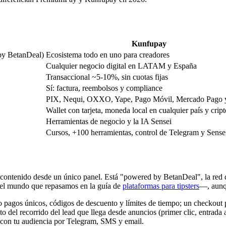
Kunfupay
by BetanDeal)
Ecosistema todo en uno para creadores
Cualquier negocio digital en LATAM y España
Transaccional
~
5-10%, sin cuotas fijas
Sí: factura, reembolsos y compliance
PIX, Nequi, OXXO, Yape, Pago Móvil, Mercado Pago 
Wallet con tarjeta, moneda local en cualquier país y cript
Herramientas de negocio y la IA Sensei
Cursos, +100 herramientas, control de Telegram y Sense
ontenido desde un único panel. Está "powered by BetanDeal", la red d
n el mundo que repasamos en la guía de
plataformas para tipsters
—, aunqu
 o pagos únicos, códigos de descuento y límites de tiempo; un checkout p
del recorrido del lead que llega desde anuncios (primer clic, entrada a
a con tu audiencia por Telegram, SMS y email.