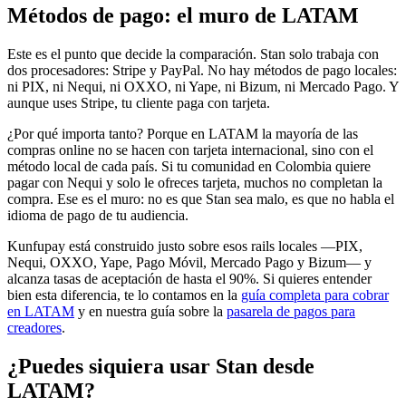
Métodos de pago: el muro de LATAM
Este es el punto que decide la comparación. Stan solo trabaja con
dos procesadores: Stripe y PayPal. No hay métodos de pago locales:
ni PIX, ni Nequi, ni OXXO, ni Yape, ni Bizum, ni Mercado Pago. Y
aunque uses Stripe, tu cliente paga con tarjeta.
¿Por qué importa tanto? Porque en LATAM la mayoría de las
compras online no se hacen con tarjeta internacional, sino con el
método local de cada país. Si tu comunidad en Colombia quiere
pagar con Nequi y solo le ofreces tarjeta, muchos no completan la
compra. Ese es el muro: no es que Stan sea malo, es que no habla el
idioma de pago de tu audiencia.
Kunfupay está construido justo sobre esos rails locales —PIX,
Nequi, OXXO, Yape, Pago Móvil, Mercado Pago y Bizum— y
alcanza tasas de aceptación de hasta el 90%. Si quieres entender
bien esta diferencia, te lo contamos en la
guía completa para cobrar
en LATAM
y en nuestra guía sobre la
pasarela de pagos para
creadores
.
¿Puedes siquiera usar Stan desde
LATAM?