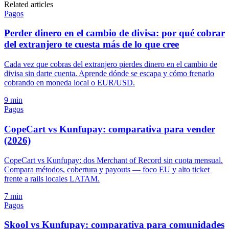
Related articles
Pagos
Perder dinero en el cambio de divisa: por qué cobrar
del extranjero te cuesta más de lo que cree
Cada vez que cobras del extranjero pierdes dinero en el cambio de
divisa sin darte cuenta. Aprende dónde se escapa y cómo frenarlo
cobrando en moneda local o EUR/USD.
9 min
Pagos
CopeCart vs Kunfupay: comparativa para vender
(2026)
CopeCart vs Kunfupay: dos Merchant of Record sin cuota mensual.
Compara métodos, cobertura y payouts — foco EU y alto ticket
frente a rails locales LATAM.
7 min
Pagos
Skool vs Kunfupay: comparativa para comunidades