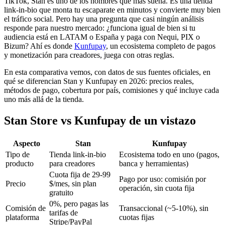
TikTok, Stan es uno de los nombres que más suena. Es una tienda
link-in-bio que monta tu escaparate en minutos y convierte muy bien
el tráfico social. Pero hay una pregunta que casi ningún análisis
responde para nuestro mercado: ¿funciona igual de bien si tu
audiencia está en LATAM o España y paga con Nequi, PIX o
Bizum? Ahí es donde
Kunfupay
, un ecosistema completo de pagos
y monetización para creadores, juega con otras reglas.
En esta comparativa vemos, con datos de sus fuentes oficiales, en
qué se diferencian Stan y Kunfupay en 2026: precios reales,
métodos de pago, cobertura por país, comisiones y qué incluye cada
uno más allá de la tienda.
Stan Store vs Kunfupay de un vistazo
Aspecto
Stan
Kunfupay
Tipo de
Tienda link-in-bio
Ecosistema todo en uno (pagos,
producto
para creadores
banca y herramientas)
Cuota fija de 29-99
Pago por uso: comisión por
Precio
$/mes, sin plan
operación, sin cuota fija
gratuito
0%, pero pagas las
Comisión de
Transaccional (
~
5-10%), sin
tarifas de
plataforma
cuotas fijas
Stripe/PayPal