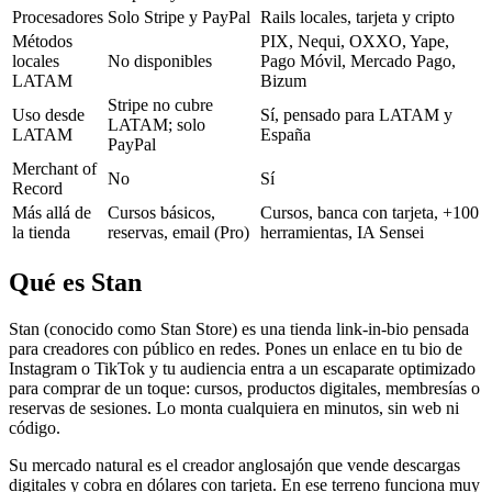
Procesadores
Solo Stripe y PayPal
Rails locales, tarjeta y cripto
Métodos
PIX, Nequi, OXXO, Yape,
locales
No disponibles
Pago Móvil, Mercado Pago,
LATAM
Bizum
Stripe no cubre
Uso desde
Sí, pensado para LATAM y
LATAM; solo
LATAM
España
PayPal
Merchant of
No
Sí
Record
Más allá de
Cursos básicos,
Cursos, banca con tarjeta, +100
la tienda
reservas, email (Pro)
herramientas, IA Sensei
Qué es Stan
Stan (conocido como Stan Store) es una tienda link-in-bio pensada
para creadores con público en redes. Pones un enlace en tu bio de
Instagram o TikTok y tu audiencia entra a un escaparate optimizado
para comprar de un toque: cursos, productos digitales, membresías o
reservas de sesiones. Lo monta cualquiera en minutos, sin web ni
código.
Su mercado natural es el creador anglosajón que vende descargas
digitales y cobra en dólares con tarjeta. En ese terreno funciona muy