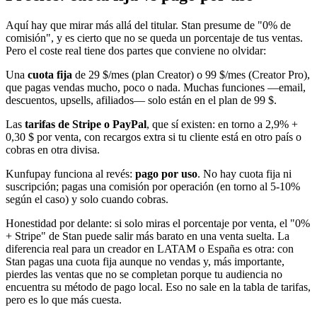
Aquí hay que mirar más allá del titular. Stan presume de "0% de
comisión", y es cierto que no se queda un porcentaje de tus ventas.
Pero el coste real tiene dos partes que conviene no olvidar:
Una
cuota fija
de 29 $/mes (plan Creator) o 99 $/mes (Creator Pro),
que pagas vendas mucho, poco o nada. Muchas funciones —email,
descuentos, upsells, afiliados— solo están en el plan de 99 $.
Las
tarifas de Stripe o PayPal
, que sí existen: en torno a 2,9% +
0,30 $ por venta, con recargos extra si tu cliente está en otro país o
cobras en otra divisa.
Kunfupay funciona al revés:
pago por uso
. No hay cuota fija ni
suscripción; pagas una comisión por operación (en torno al 5-10%
según el caso) y solo cuando cobras.
Honestidad por delante: si solo miras el porcentaje por venta, el "0%
+ Stripe" de Stan puede salir más barato en una venta suelta. La
diferencia real para un creador en LATAM o España es otra: con
Stan pagas una cuota fija aunque no vendas y, más importante,
pierdes las ventas que no se completan porque tu audiencia no
encuentra su método de pago local. Eso no sale en la tabla de tarifas,
pero es lo que más cuesta.