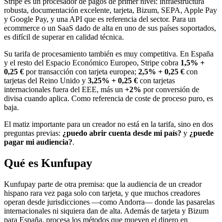
Stripe es un procesador de pagos de primer nivel: infraestructura
robusta, documentación excelente, tarjeta, Bizum, SEPA, Apple Pay
y Google Pay, y una API que es referencia del sector. Para un
ecommerce o un SaaS dado de alta en uno de sus países soportados,
es difícil de superar en calidad técnica.
Su tarifa de procesamiento también es muy competitiva. En España
y el resto del Espacio Económico Europeo, Stripe cobra
1,5% +
0,25 €
por transacción con tarjeta europea;
2,5% + 0,25 €
con
tarjetas del Reino Unido y
3,25% + 0,25 €
con tarjetas
internacionales fuera del EEE, más un
+2%
por conversión de
divisa cuando aplica. Como referencia de coste de proceso puro, es
baja.
El matiz importante para un creador no está en la tarifa, sino en dos
preguntas previas:
¿puedo abrir cuenta desde mi país?
y
¿puede
pagar mi audiencia?
.
Qué es Kunfupay
Kunfupay parte de otra premisa: que la audiencia de un creador
hispano rara vez paga solo con tarjeta, y que muchos creadores
operan desde jurisdicciones —como Andorra— donde las pasarelas
internacionales ni siquiera dan de alta. Además de tarjeta y Bizum
para España, procesa los métodos que mueven el dinero en