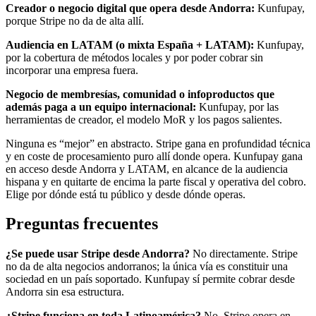
Creador o negocio digital que opera desde Andorra:
Kunfupay,
porque Stripe no da de alta allí.
Audiencia en LATAM (o mixta España + LATAM):
Kunfupay,
por la cobertura de métodos locales y por poder cobrar sin
incorporar una empresa fuera.
Negocio de membresías, comunidad o infoproductos que
además paga a un equipo internacional:
Kunfupay, por las
herramientas de creador, el modelo MoR y los pagos salientes.
Ninguna es “mejor” en abstracto. Stripe gana en profundidad técnica
y en coste de procesamiento puro allí donde opera. Kunfupay gana
en acceso desde Andorra y LATAM, en alcance de la audiencia
hispana y en quitarte de encima la parte fiscal y operativa del cobro.
Elige por dónde está tu público y desde dónde operas.
Preguntas frecuentes
¿Se puede usar Stripe desde Andorra?
No directamente. Stripe
no da de alta negocios andorranos; la única vía es constituir una
sociedad en un país soportado. Kunfupay sí permite cobrar desde
Andorra sin esa estructura.
¿Stripe funciona en toda Latinoamérica?
No. Stripe opera en