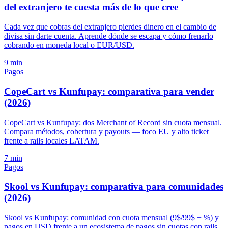
del extranjero te cuesta más de lo que cree
Cada vez que cobras del extranjero pierdes dinero en el cambio de
divisa sin darte cuenta. Aprende dónde se escapa y cómo frenarlo
cobrando en moneda local o EUR/USD.
9 min
Pagos
CopeCart vs Kunfupay: comparativa para vender
(2026)
CopeCart vs Kunfupay: dos Merchant of Record sin cuota mensual.
Compara métodos, cobertura y payouts — foco EU y alto ticket
frente a rails locales LATAM.
7 min
Pagos
Skool vs Kunfupay: comparativa para comunidades
(2026)
Skool vs Kunfupay: comunidad con cuota mensual (9$/99$ + %) y
pagos en USD frente a un ecosistema de pagos sin cuotas con rails