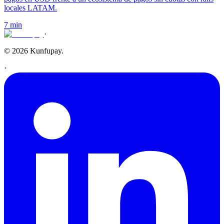
locales LATAM.
7 min
·
© 2026 Kunfupay.
·