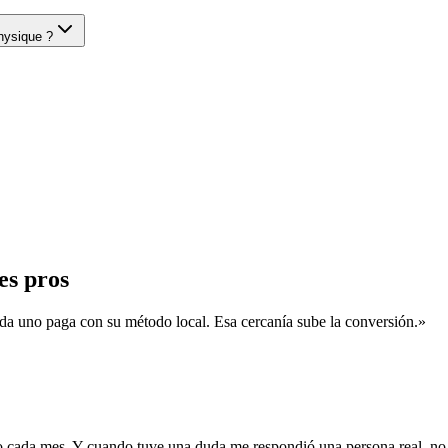
physique ?
es pros
da uno paga con su método local. Esa cercanía sube la conversión.
»
 cada mes. Y cuando tuve una duda me respondió una persona real, no