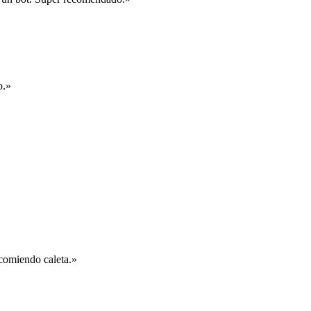
o.
»
comiendo caleta.
»