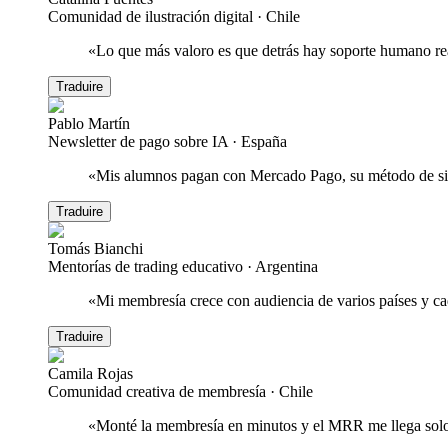
Comunidad de ilustración digital
·
Chile
«
Lo que más valoro es que detrás hay soporte humano re
Traduire
Pablo Martín
Newsletter de pago sobre IA
·
España
«
Mis alumnos pagan con Mercado Pago, su método de sie
Traduire
Tomás Bianchi
Mentorías de trading educativo
·
Argentina
«
Mi membresía crece con audiencia de varios países y ca
Traduire
Camila Rojas
Comunidad creativa de membresía
·
Chile
«
Monté la membresía en minutos y el MRR me llega solo