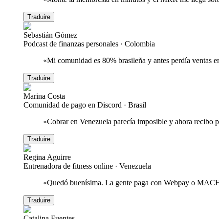
Traduire
Sebastián Gómez
Podcast de finanzas personales
·
Colombia
«
Mi comunidad es 80% brasileña y antes perdía ventas e
Traduire
Marina Costa
Comunidad de pago en Discord
·
Brasil
«
Cobrar en Venezuela parecía imposible y ahora recibo pa
Traduire
Regina Aguirre
Entrenadora de fitness online
·
Venezuela
«
Quedó buenísima. La gente paga con Webpay o MACH, co
Traduire
Catalina Fuentes