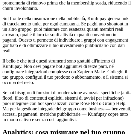
promemoria di rinnovo prima che la membership scada, riducendo il
churn involontario.
Sul fronte della misurazione della pubblicità, Kunfupay genera link
di tracciamento unici per ogni campagna. Se paghi uno shoutout in
un altro gruppo, puoi misurare con esattezza quanti membri reali
arrivano, qual è il loro tasso di attività e quanti convertono in
paganti. Questo ti permette di individuare i gruppi con engagement
gonfiato e di ottimizzare il tuo investimento pubblicitario con dati
reali.
Il bello è che tutti questi strumenti sono gratuiti all'interno di
Kunfupay. Non devi pagare bot aggiuntivi di terze parti, né
configurare integrazioni complesse con Zapier o Make. Colleghi il
tuo gruppo, configuri il tuo prodotto o abbonamento, e il sistema si
occupa del resto.
Se hai bisogno di funzioni di moderazione avanzata specifiche (anti-
flood, filtro di contenuti espliciti, sistemi di avvisi per infrazione)
puoi integrare con bot specializzati come Rose Bot o Group Help.
Ma per la gestione integrale del gruppo come business — benvenuti,
accessi, pagamenti, metriche pubblicitarie — Kunfupay copre tutto
in modo nativo e senza costi aggiuntivi.
Analytics: cosa misurare nel tuo gruppo