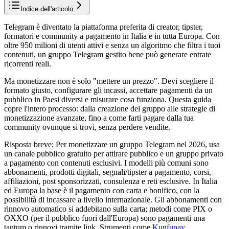
Indice dell'articolo
Telegram è diventato la piattaforma preferita di creator, tipster,
formatori e community a pagamento in Italia e in tutta Europa. Con
oltre 950 milioni di utenti attivi e senza un algoritmo che filtra i tuoi
contenuti, un gruppo Telegram gestito bene può generare entrate
ricorrenti reali.
Ma monetizzare non è solo "mettere un prezzo". Devi scegliere il
formato giusto, configurare gli incassi, accettare pagamenti da un
pubblico in Paesi diversi e misurare cosa funziona. Questa guida
copre l'intero processo: dalla creazione del gruppo alle strategie di
monetizzazione avanzate, fino a come farti pagare dalla tua
community ovunque si trovi, senza perdere vendite.
Risposta breve
:
Per monetizzare un gruppo Telegram nel 2026, usa
un canale pubblico gratuito per attirare pubblico e un gruppo privato
a pagamento con contenuti esclusivi. I modelli più comuni sono
abbonamenti, prodotti digitali, segnali/tipster a pagamento, corsi,
affiliazioni, post sponsorizzati, consulenza e reti esclusive. In Italia
ed Europa la base è il pagamento con carta e bonifico, con la
possibilità di incassare a livello internazionale. Gli abbonamenti con
rinnovo automatico si addebitano sulla carta; metodi come PIX o
OXXO (per il pubblico fuori dall'Europa) sono pagamenti una
tantum o rinnovi tramite link. Strumenti come
Kunfupay