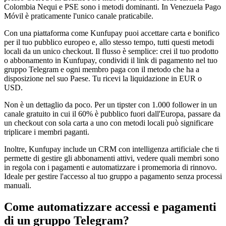
Colombia Nequi e PSE sono i metodi dominanti. In Venezuela Pago
Móvil è praticamente l'unico canale praticabile.
Con una piattaforma come Kunfupay puoi accettare carta e bonifico
per il tuo pubblico europeo e, allo stesso tempo, tutti questi metodi
locali da un unico checkout. Il flusso è semplice: crei il tuo prodotto
o abbonamento in Kunfupay, condividi il link di pagamento nel tuo
gruppo Telegram e ogni membro paga con il metodo che ha a
disposizione nel suo Paese. Tu ricevi la liquidazione in EUR o
USD.
Non è un dettaglio da poco. Per un tipster con 1.000 follower in un
canale gratuito in cui il 60% è pubblico fuori dall'Europa, passare da
un checkout con sola carta a uno con metodi locali può significare
triplicare i membri paganti.
Inoltre, Kunfupay include un CRM con intelligenza artificiale che ti
permette di gestire gli abbonamenti attivi, vedere quali membri sono
in regola con i pagamenti e automatizzare i promemoria di rinnovo.
Ideale per gestire l'accesso al tuo gruppo a pagamento senza processi
manuali.
Come automatizzare accessi e pagamenti
di un gruppo Telegram?