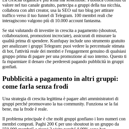
valore nel tuo canale gratuito, partecipa a gruppi della tua nicchia,
collabora con altri creator, usa la SEO sul tuo blog per attirare
traffico verso il tuo funnel di Telegram. 100 membri reali che
interagiscono valgono più di 10.000 account fantasma.
Se stai valutando di investire in crescita a pagamento (shoutout,
collaborazioni, promozioni incrociate), assicurati di misurare la
qualità prima di spendere. Kunfupay include uno strumento gratuito
per analizzare i gruppi Telegram: puoi vedere la percentuale stimata
di bot, l'attività reale dei membri e l'engagement genuino di qualsiasi
gruppo prima di pagare per una promozione al suo interno. Questo ti
fa risparmiare il denaro che perderesti pagando pubblicità in gruppi
gonfiati.
Pubblicità a pagamento in altri gruppi:
come farla senza frodi
Una strategia di crescita legittima è pagare altri amministratori di
gruppi perché promuovano la tua community. Funziona se la fai
bene, ma la frode è reale.
Il problema principale è che molti gruppi gonfiano i loro numeri con
membri comprati. Paghi 200 € per uno shoutout in un gruppo da