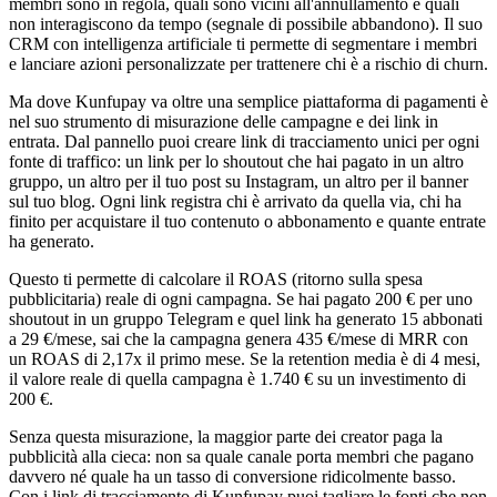
membri sono in regola, quali sono vicini all'annullamento e quali
non interagiscono da tempo (segnale di possibile abbandono). Il suo
CRM con intelligenza artificiale ti permette di segmentare i membri
e lanciare azioni personalizzate per trattenere chi è a rischio di churn.
Ma dove Kunfupay va oltre una semplice piattaforma di pagamenti è
nel suo strumento di misurazione delle campagne e dei link in
entrata. Dal pannello puoi creare link di tracciamento unici per ogni
fonte di traffico: un link per lo shoutout che hai pagato in un altro
gruppo, un altro per il tuo post su Instagram, un altro per il banner
sul tuo blog. Ogni link registra chi è arrivato da quella via, chi ha
finito per acquistare il tuo contenuto o abbonamento e quante entrate
ha generato.
Questo ti permette di calcolare il ROAS (ritorno sulla spesa
pubblicitaria) reale di ogni campagna. Se hai pagato 200 € per uno
shoutout in un gruppo Telegram e quel link ha generato 15 abbonati
a 29 €/mese, sai che la campagna genera 435 €/mese di MRR con
un ROAS di 2,17x il primo mese. Se la retention media è di 4 mesi,
il valore reale di quella campagna è 1.740 € su un investimento di
200 €.
Senza questa misurazione, la maggior parte dei creator paga la
pubblicità alla cieca: non sa quale canale porta membri che pagano
davvero né quale ha un tasso di conversione ridicolmente basso.
Con i link di tracciamento di Kunfupay puoi tagliare le fonti che non