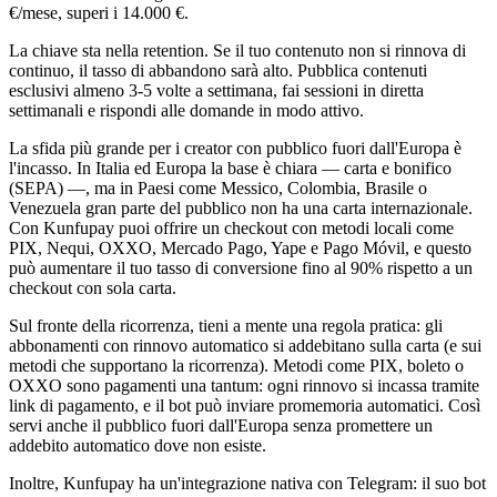
€/mese, superi i 14.000 €.
La chiave sta nella retention. Se il tuo contenuto non si rinnova di
continuo, il tasso di abbandono sarà alto. Pubblica contenuti
esclusivi almeno 3-5 volte a settimana, fai sessioni in diretta
settimanali e rispondi alle domande in modo attivo.
La sfida più grande per i creator con pubblico fuori dall'Europa è
l'incasso. In Italia ed Europa la base è chiara — carta e bonifico
(SEPA) —, ma in Paesi come Messico, Colombia, Brasile o
Venezuela gran parte del pubblico non ha una carta internazionale.
Con Kunfupay puoi offrire un checkout con metodi locali come
PIX, Nequi, OXXO, Mercado Pago, Yape e Pago Móvil, e questo
può aumentare il tuo tasso di conversione fino al 90% rispetto a un
checkout con sola carta.
Sul fronte della ricorrenza, tieni a mente una regola pratica: gli
abbonamenti con rinnovo automatico si addebitano sulla carta (e sui
metodi che supportano la ricorrenza). Metodi come PIX, boleto o
OXXO sono pagamenti una tantum: ogni rinnovo si incassa tramite
link di pagamento, e il bot può inviare promemoria automatici. Così
servi anche il pubblico fuori dall'Europa senza promettere un
addebito automatico dove non esiste.
Inoltre, Kunfupay ha un'integrazione nativa con Telegram: il suo bot