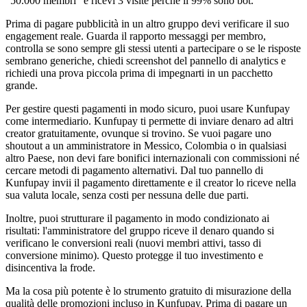
"50.000 membri" e ricevi 3 visite perché il 99% sono bot.
Prima di pagare pubblicità in un altro gruppo devi verificare il suo
engagement reale. Guarda il rapporto messaggi per membro,
controlla se sono sempre gli stessi utenti a partecipare o se le risposte
sembrano generiche, chiedi screenshot del pannello di analytics e
richiedi una prova piccola prima di impegnarti in un pacchetto
grande.
Per gestire questi pagamenti in modo sicuro, puoi usare Kunfupay
come intermediario. Kunfupay ti permette di inviare denaro ad altri
creator gratuitamente, ovunque si trovino. Se vuoi pagare uno
shoutout a un amministratore in Messico, Colombia o in qualsiasi
altro Paese, non devi fare bonifici internazionali con commissioni né
cercare metodi di pagamento alternativi. Dal tuo pannello di
Kunfupay invii il pagamento direttamente e il creator lo riceve nella
sua valuta locale, senza costi per nessuna delle due parti.
Inoltre, puoi strutturare il pagamento in modo condizionato ai
risultati: l'amministratore del gruppo riceve il denaro quando si
verificano le conversioni reali (nuovi membri attivi, tasso di
conversione minimo). Questo protegge il tuo investimento e
disincentiva la frode.
Ma la cosa più potente è lo strumento gratuito di misurazione della
qualità delle promozioni incluso in Kunfupay. Prima di pagare un