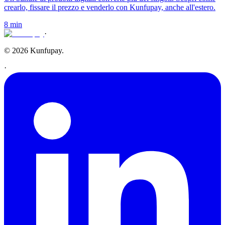
crearlo, fissare il prezzo e venderlo con Kunfupay, anche all'estero.
8 min
·
© 2026 Kunfupay.
·