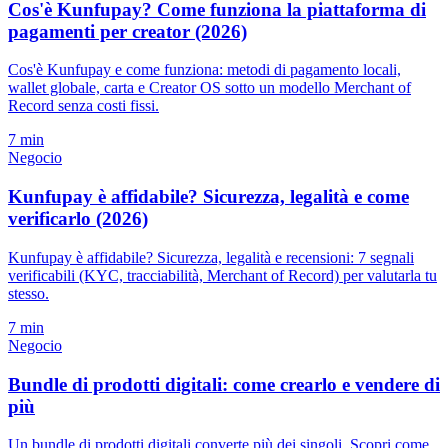
Cos'è Kunfupay? Come funziona la piattaforma di
pagamenti per creator (2026)
Cos'è Kunfupay e come funziona: metodi di pagamento locali,
wallet globale, carta e Creator OS sotto un modello Merchant of
Record senza costi fissi.
7 min
Negocio
Kunfupay è affidabile? Sicurezza, legalità e come
verificarlo (2026)
Kunfupay è affidabile? Sicurezza, legalità e recensioni: 7 segnali
verificabili (KYC, tracciabilità, Merchant of Record) per valutarla tu
stesso.
7 min
Negocio
Bundle di prodotti digitali: come crearlo e vendere di
più
Un bundle di prodotti digitali converte più dei singoli. Scopri come