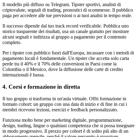
Il modello più diffuso su Telegram. Tipster sportivi, analisti di
criptovalute, segnali di trading, pronostici di scommesse. Il pubblico
paga per accedere alle tue previsioni o ai tuoi analisi in tempo reale.
Il successo dipende dal tuo track record verificabile. Pubblica uno
storico trasparente dei risultati, usa un canale gratuito per mostrare
alcuni segnali e indirizza al gruppo a pagamento per il contenuto
completo.
Per i tipster con pubblico fuori dall'Europa, incassare con i metodi di
pagamento locali è fondamentale. Un tipster che accetta solo carta
perde tra il 40% e il 70% delle conversioni in Paesi come la
Colombia o il Messico, dove la diffusione delle carte di credito
internazionali è bassa.
4. Corsi e formazione in diretta
Il tuo gruppo si trasforma in un'aula virtuale. Offri formazione in
formato cohort: un gruppo con una data di inizio e di fine in cui i
membri ricevono lezioni, esercizi e feedback personalizzato.
Funziona molto bene per marketing digitale, programmazione,
design, trading, lingue o qualsiasi competenza che si possa insegnare
in modo progressivo. Il prezzo per cohort è di solito più alto di un
abbonamento mensile, perché il valore percepito è maggiore.