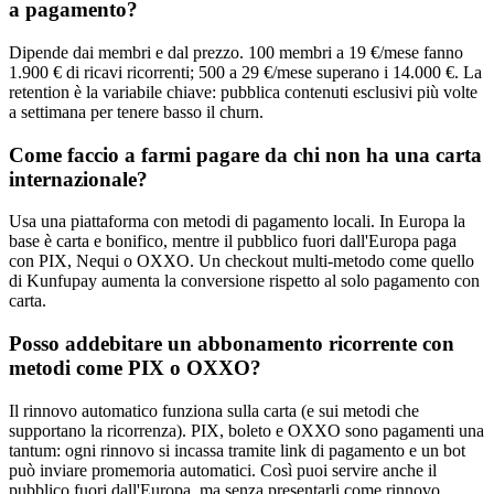
a pagamento?
Dipende dai membri e dal prezzo. 100 membri a 19 €/mese fanno
1.900 € di ricavi ricorrenti; 500 a 29 €/mese superano i 14.000 €. La
retention è la variabile chiave: pubblica contenuti esclusivi più volte
a settimana per tenere basso il churn.
Come faccio a farmi pagare da chi non ha una carta
internazionale?
Usa una piattaforma con metodi di pagamento locali. In Europa la
base è carta e bonifico, mentre il pubblico fuori dall'Europa paga
con PIX, Nequi o OXXO. Un checkout multi-metodo come quello
di Kunfupay aumenta la conversione rispetto al solo pagamento con
carta.
Posso addebitare un abbonamento ricorrente con
metodi come PIX o OXXO?
Il rinnovo automatico funziona sulla carta (e sui metodi che
supportano la ricorrenza). PIX, boleto e OXXO sono pagamenti una
tantum: ogni rinnovo si incassa tramite link di pagamento e un bot
può inviare promemoria automatici. Così puoi servire anche il
pubblico fuori dall'Europa, ma senza presentarli come rinnovo