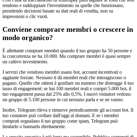
rendono e raddoppiare l'investimento su quelle che funzionano,
prendendo decisioni basate su dati reali di vendita, non su
impressioni o clic vuoti.
Conviene comprare membri o crescere in
modo organico?
È allettante comprare membri quando il tuo gruppo ha 50 persone e
la concorrenza ne ha 10.000. Ma comprare membri è quasi sempre
un cattivo investimento.
I servizi che vendono membri usano bot, account incentivati o
aggiunte forzate. Nessuno ti dà membri reali che interagiscono o
pagano. Quello che ottieni è gonfiare un numero che distrugge il tuo
tasso di engagement: se hai 100 membri reali e compri 5.000 bot, il
tuo engagement passa dal 25% allo 0,5%. I nuovi visitatori vedono
un gruppo di 5.100 persone in cui nessuno parla e se ne vanno.
Inoltre, Telegram rileva e rimuove periodicamente gli account bot. Il
tuo contatore può crollare dall'oggi al domani. E se i membri
comprati segnalano il tuo gruppo come spam, Telegram può
limitarlo o bannarlo direttamente.
La crescita organica è più lenta ma sostenibile. Pubblica contenuti di