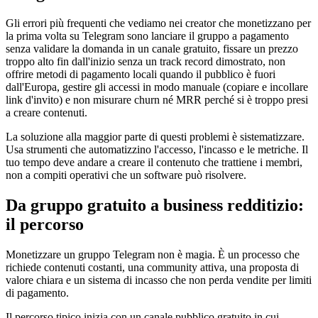
Gli errori più frequenti che vediamo nei creator che monetizzano per
la prima volta su Telegram sono lanciare il gruppo a pagamento
senza validare la domanda in un canale gratuito, fissare un prezzo
troppo alto fin dall'inizio senza un track record dimostrato, non
offrire metodi di pagamento locali quando il pubblico è fuori
dall'Europa, gestire gli accessi in modo manuale (copiare e incollare
link d'invito) e non misurare churn né MRR perché si è troppo presi
a creare contenuti.
La soluzione alla maggior parte di questi problemi è sistematizzare.
Usa strumenti che automatizzino l'accesso, l'incasso e le metriche. Il
tuo tempo deve andare a creare il contenuto che trattiene i membri,
non a compiti operativi che un software può risolvere.
Da gruppo gratuito a business redditizio:
il percorso
Monetizzare un gruppo Telegram non è magia. È un processo che
richiede contenuti costanti, una community attiva, una proposta di
valore chiara e un sistema di incasso che non perda vendite per limiti
di pagamento.
Il percorso tipico inizia con un canale pubblico gratuito in cui