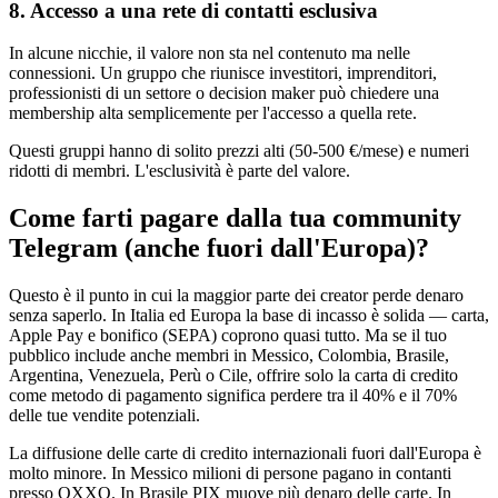
8. Accesso a una rete di contatti esclusiva
In alcune nicchie, il valore non sta nel contenuto ma nelle
connessioni. Un gruppo che riunisce investitori, imprenditori,
professionisti di un settore o decision maker può chiedere una
membership alta semplicemente per l'accesso a quella rete.
Questi gruppi hanno di solito prezzi alti (50-500 €/mese) e numeri
ridotti di membri. L'esclusività è parte del valore.
Come farti pagare dalla tua community
Telegram (anche fuori dall'Europa)?
Questo è il punto in cui la maggior parte dei creator perde denaro
senza saperlo. In Italia ed Europa la base di incasso è solida — carta,
Apple Pay e bonifico (SEPA) coprono quasi tutto. Ma se il tuo
pubblico include anche membri in Messico, Colombia, Brasile,
Argentina, Venezuela, Perù o Cile, offrire solo la carta di credito
come metodo di pagamento significa perdere tra il 40% e il 70%
delle tue vendite potenziali.
La diffusione delle carte di credito internazionali fuori dall'Europa è
molto minore. In Messico milioni di persone pagano in contanti
presso OXXO. In Brasile PIX muove più denaro delle carte. In