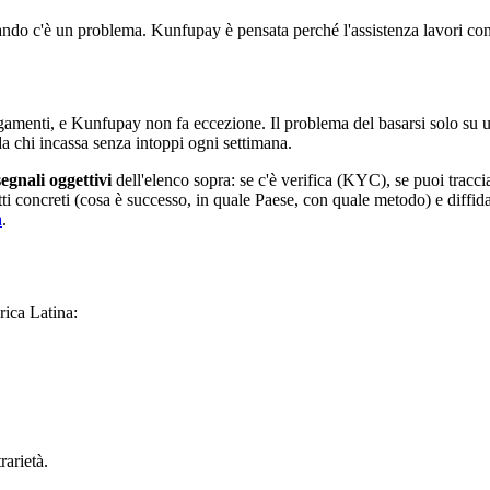
ndo c'è un problema. Kunfupay è pensata perché l'assistenza lavori con 
pagamenti, e Kunfupay non fa eccezione. Il problema del basarsi solo su
da chi incassa senza intoppi ogni settimana.
segnali oggettivi
dell'elenco sopra: se c'è verifica (KYC), se puoi tracci
 concreti (cosa è successo, in quale Paese, con quale metodo) e diffida s
a
.
ica Latina:
rarietà.