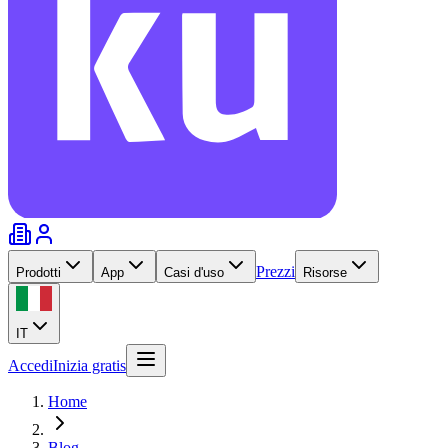
Prezzi
Prodotti
App
Casi d'uso
Risorse
IT
Accedi
Inizia gratis
Home
Blog