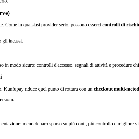
erlo.
rve)
te. Come in qualsiasi provider serio, possono esserci
controlli di rischi
gli incassi.
o in modo sicuro: controlli d'accesso, segnali di attività e procedure ch
i
to. Kunfupay riduce quel punto di rottura con un
checkout multi-meto
ersioni.
mentazione: meno denaro sparso su più conti, più controllo e migliore vis