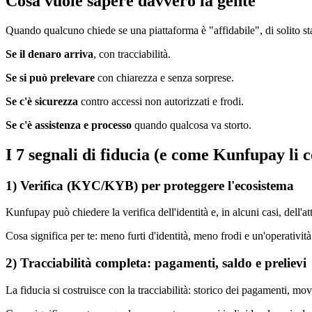
Cosa vuole sapere davvero la gente
Quando qualcuno chiede se una piattaforma è "affidabile", di solito st
Se il denaro arriva
, con tracciabilità.
Se si può prelevare
con chiarezza e senza sorprese.
Se c'è sicurezza
contro accessi non autorizzati e frodi.
Se c'è assistenza e processo
quando qualcosa va storto.
I 7 segnali di fiducia (e come Kunfupay li 
1) Verifica (KYC/KYB) per proteggere l'ecosistema
Kunfupay può chiedere la verifica dell'identità e, in alcuni casi, dell'
Cosa significa per te
:
meno furti d'identità, meno frodi e un'operatività 
2) Tracciabilità completa: pagamenti, saldo e prelievi
La fiducia si costruisce con la tracciabilità: storico dei pagamenti, movim