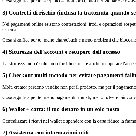
Cosa significa per te
:
se qualcosa non torna, puoi individuarlo e risolv
3) Controlli di rischio (inclusa la trattenuta quando se
Nei pagamenti online esistono contestazioni, frodi e operazioni sospet
sistema.
Cosa significa per te
:
meno chargeback e meno problemi che bloccano 
4) Sicurezza dell'account e recupero dell'accesso
La sicurezza non è solo "non farsi bucare"; è anche recuperare l'access
5) Checkout multi-metodo per evitare pagamenti fallit
Molti creator perdono vendite non per il prodotto, ma per il pagamen
Cosa significa per te
:
meno pagamenti rifiutati, meno ticket e più conv
6) Wallet + carta: il tuo denaro in un solo posto
Centralizzare i ricavi nel wallet e spendere con la carta riduce la fram
7) Assistenza con informazioni utili