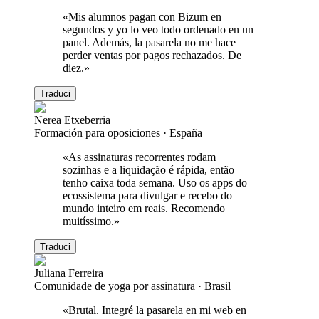
«
Mis alumnos pagan con Bizum en
segundos y yo lo veo todo ordenado en un
panel. Además, la pasarela no me hace
perder ventas por pagos rechazados. De
diez.
»
Traduci
Nerea Etxeberria
Formación para oposiciones
·
España
«
As assinaturas recorrentes rodam
sozinhas e a liquidação é rápida, então
tenho caixa toda semana. Uso os apps do
ecossistema para divulgar e recebo do
mundo inteiro em reais. Recomendo
muitíssimo.
»
Traduci
Juliana Ferreira
Comunidade de yoga por assinatura
·
Brasil
«
Brutal. Integré la pasarela en mi web en