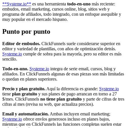
**Systeme.io**
es una herramienta
todo-en-uno
más reciente:
embudos, email marketing, cursos online, blog, sitios web y
programa de afiliados, todo integrado, con un enfoque asequible y
muy popular en el mercado hispano.
Punto por punto
Editor de embudos.
ClickFunnels suele considerarse superior en
editor y variedad de plantillas, con años de optimización detrás.
Systeme.io
cumple de sobra para la mayoría, pero su editor es más
sencillo.
Todo-en-uno.
Systeme.io
integra de serie email, cursos, blog y
afiliados. En ClickFunnels algunas de esas piezas son más limitadas
o quedan en planes superiores.
Precio y plan gratuito.
Aquí la diferencia es grande:
Systeme.io
tiene
plan gratuito
y sus planes de pago arrancan en torno a 27
$/mes. ClickFunnels
no tiene plan gratuito
y parte de cifras de tres
cifras al mes (revisa su web, que actualiza precios).
Email y automatización.
Ambas incluyen email marketing;
Systeme.io
ofrece envíos generosos incluso en planes bajos,
mientras que en ClickFunnels las funciones completas suelen estar