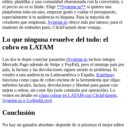
editor, plantillas y una comunidad obsesionada con la conversión, y
el precio no es tu límite. Elige
**Systeme.io**
si quieres una
plataforma todo-en-uno, empezar gratis y cuidar el presupuesto,
especialmente si tu audiencia es hispana. Para la mayoría de
creadores que empiezan,
Systeme.io
ofrece más por menos; para el
marketer de embudos puro, ClickFunnels tiene ventaja.
Lo que ninguna resuelve del todo: el
cobro en LATAM
Las dos te dejan conectar pasarelas (
Systeme.io
incluso integra
Mercado Pago además de Stripe y PayPal), pero el montaje país por
país, la factura y las devoluciones siguen siendo tu problema. Si
vendes a una audiencia en Latinoamérica o España,
Kunfupay
funciona como capa de cobro encima de la herramienta que elijas:
métodos locales, factura, devoluciones y libertad para gastar con
tarjeta o retirar, sin coste fijo (solo comisión por operación). Lo
vemos en detalle en
cómo cobrar en LATAM con ClickFunnels,
Systeme.io
o GoHighLevel
.
Conclusión
No hay un ganador absoluto: depende de si priorizas el mejor editor