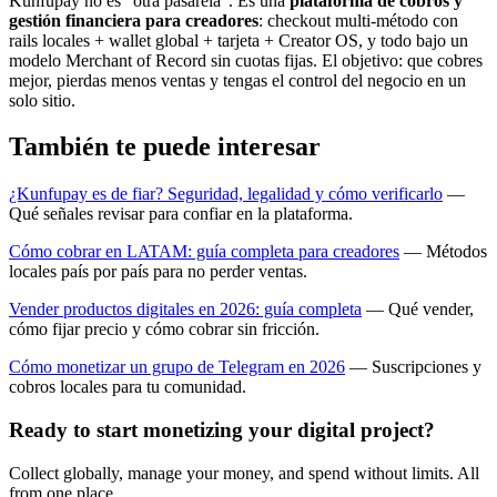
Kunfupay no es "otra pasarela". Es una
plataforma de cobros y
gestión financiera para creadores
: checkout multi-método con
rails locales + wallet global + tarjeta + Creator OS, y todo bajo un
modelo Merchant of Record sin cuotas fijas. El objetivo: que cobres
mejor, pierdas menos ventas y tengas el control del negocio en un
solo sitio.
También te puede interesar
¿Kunfupay es de fiar? Seguridad, legalidad y cómo verificarlo
—
Qué señales revisar para confiar en la plataforma.
Cómo cobrar en LATAM: guía completa para creadores
— Métodos
locales país por país para no perder ventas.
Vender productos digitales en 2026: guía completa
— Qué vender,
cómo fijar precio y cómo cobrar sin fricción.
Cómo monetizar un grupo de Telegram en 2026
— Suscripciones y
cobros locales para tu comunidad.
Ready to start monetizing your digital project?
Collect globally, manage your money, and spend without limits. All
from one place.