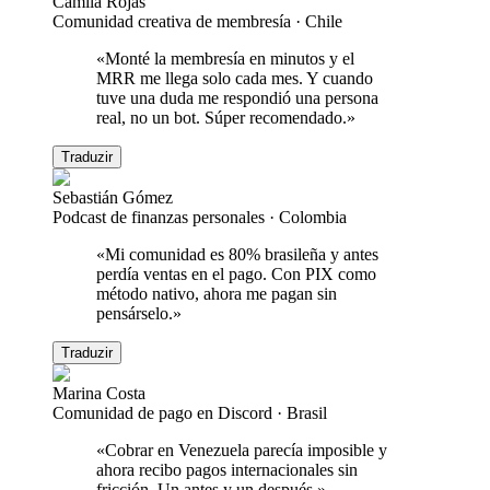
Camila Rojas
Comunidad creativa de membresía
·
Chile
«
Monté la membresía en minutos y el
MRR me llega solo cada mes. Y cuando
tuve una duda me respondió una persona
real, no un bot. Súper recomendado.
»
Traduzir
Sebastián Gómez
Podcast de finanzas personales
·
Colombia
«
Mi comunidad es 80% brasileña y antes
perdía ventas en el pago. Con PIX como
método nativo, ahora me pagan sin
pensárselo.
»
Traduzir
Marina Costa
Comunidad de pago en Discord
·
Brasil
«
Cobrar en Venezuela parecía imposible y
ahora recibo pagos internacionales sin
fricción. Un antes y un después.
»