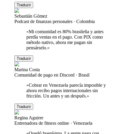
Traduzir
Sebastián Gómez
Podcast de finanzas personales
·
Colombia
«
Mi comunidad es 80% brasileña y antes
perdía ventas en el pago. Con PIX como
método nativo, ahora me pagan sin
pensárselo.
»
Traduzir
Marina Costa
Comunidad de pago en Discord
·
Brasil
«
Cobrar en Venezuela parecía imposible y
ahora recibo pagos internacionales sin
fricción. Un antes y un después.
»
Traduzir
Regina Aguirre
Entrenadora de fitness online
·
Venezuela
«
Quedó buenísima. La gente paga con