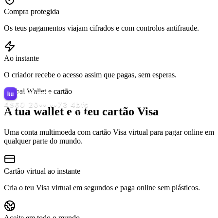
Compra protegida
Os teus pagamentos viajam cifrados e com controlos antifraude.
Ao instante
O criador recebe o acesso assim que pagas, sem esperas.
Global Wallet e cartão
kunfupay
4860 20•• ••73 4bfc
A tua wallet e o teu
cartão Visa
VÁLIDA
TITULAR
12/30
KUNFU MAESTRO
Uma conta multimoeda com cartão Visa virtual para pagar online em
qualquer parte do mundo.
Cartão virtual ao instante
Cria o teu Visa virtual em segundos e paga online sem plásticos.
Aceite em todo o mundo