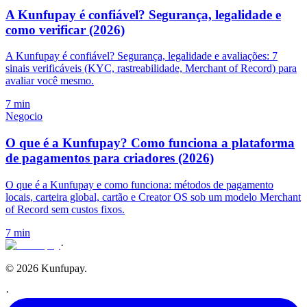
A Kunfupay é confiável? Segurança, legalidade e
como verificar (2026)
A Kunfupay é confiável? Segurança, legalidade e avaliações: 7
sinais verificáveis (KYC, rastreabilidade, Merchant of Record) para
avaliar você mesmo.
7 min
Negocio
O que é a Kunfupay? Como funciona a plataforma
de pagamentos para criadores (2026)
O que é a Kunfupay e como funciona: métodos de pagamento
locais, carteira global, cartão e Creator OS sob um modelo Merchant
of Record sem custos fixos.
7 min
·
© 2026 Kunfupay.
·