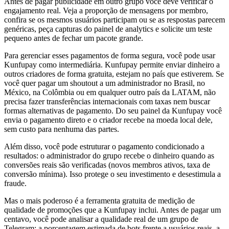
Antes de pagar publicidade em outro grupo você deve verificar o
engajamento real. Veja a proporção de mensagens por membro,
confira se os mesmos usuários participam ou se as respostas parecem
genéricas, peça capturas do painel de analytics e solicite um teste
pequeno antes de fechar um pacote grande.
Para gerenciar esses pagamentos de forma segura, você pode usar
Kunfupay como intermediária. Kunfupay permite enviar dinheiro a
outros criadores de forma gratuita, estejam no país que estiverem. Se
você quer pagar um shoutout a um administrador no Brasil, no
México, na Colômbia ou em qualquer outro país da LATAM, não
precisa fazer transferências internacionais com taxas nem buscar
formas alternativas de pagamento. Do seu painel da Kunfupay você
envia o pagamento direto e o criador recebe na moeda local dele,
sem custo para nenhuma das partes.
Além disso, você pode estruturar o pagamento condicionado a
resultados: o administrador do grupo recebe o dinheiro quando as
conversões reais são verificadas (novos membros ativos, taxa de
conversão mínima). Isso protege o seu investimento e desestimula a
fraude.
Mas o mais poderoso é a ferramenta gratuita de medição de
qualidade de promoções que a Kunfupay inclui. Antes de pagar um
centavo, você pode analisar a qualidade real de um grupo de
Telegram: a porcentagem estimada de bots frente a usuários reais, a