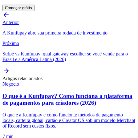
Começar grátis
Anterior
A Kunfupay abre sua primeira rodada de investimento
Próximo
Stripe vs Kunfupay: qual gateway escolher se você vende para o
Brasil e a América Latina (2026)
Artigos relacionados
Negocio
O que é a Kunfupay? Como funciona a plataforma
de pagamentos para criadores (2026)
O que é a Kunfupay e como funciona: métodos de pagamento
locais, carteira global, cartão e Creator OS sob um modelo Merchant
of Record sem custos fixos.
7 min