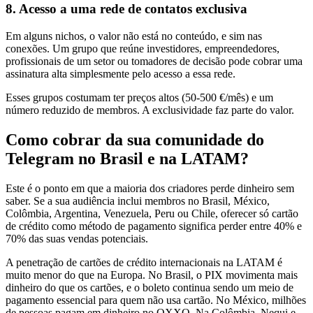
8. Acesso a uma rede de contatos exclusiva
Em alguns nichos, o valor não está no conteúdo, e sim nas
conexões. Um grupo que reúne investidores, empreendedores,
profissionais de um setor ou tomadores de decisão pode cobrar uma
assinatura alta simplesmente pelo acesso a essa rede.
Esses grupos costumam ter preços altos (50-500 €/mês) e um
número reduzido de membros. A exclusividade faz parte do valor.
Como cobrar da sua comunidade do
Telegram no Brasil e na LATAM?
Este é o ponto em que a maioria dos criadores perde dinheiro sem
saber. Se a sua audiência inclui membros no Brasil, México,
Colômbia, Argentina, Venezuela, Peru ou Chile, oferecer só cartão
de crédito como método de pagamento significa perder entre 40% e
70% das suas vendas potenciais.
A penetração de cartões de crédito internacionais na LATAM é
muito menor do que na Europa. No Brasil, o PIX movimenta mais
dinheiro do que os cartões, e o boleto continua sendo um meio de
pagamento essencial para quem não usa cartão. No México, milhões
de pessoas pagam em dinheiro no OXXO. Na Colômbia, Nequi e