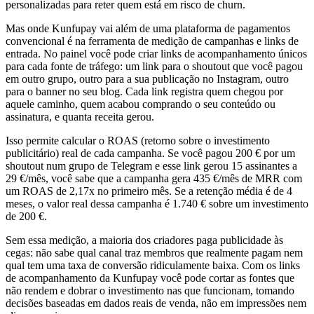
personalizadas para reter quem está em risco de churn.
Mas onde Kunfupay vai além de uma plataforma de pagamentos
convencional é na ferramenta de medição de campanhas e links de
entrada. No painel você pode criar links de acompanhamento únicos
para cada fonte de tráfego: um link para o shoutout que você pagou
em outro grupo, outro para a sua publicação no Instagram, outro
para o banner no seu blog. Cada link registra quem chegou por
aquele caminho, quem acabou comprando o seu conteúdo ou
assinatura, e quanta receita gerou.
Isso permite calcular o ROAS (retorno sobre o investimento
publicitário) real de cada campanha. Se você pagou 200 € por um
shoutout num grupo de Telegram e esse link gerou 15 assinantes a
29 €/mês, você sabe que a campanha gera 435 €/mês de MRR com
um ROAS de 2,17x no primeiro mês. Se a retenção média é de 4
meses, o valor real dessa campanha é 1.740 € sobre um investimento
de 200 €.
Sem essa medição, a maioria dos criadores paga publicidade às
cegas: não sabe qual canal traz membros que realmente pagam nem
qual tem uma taxa de conversão ridiculamente baixa. Com os links
de acompanhamento da Kunfupay você pode cortar as fontes que
não rendem e dobrar o investimento nas que funcionam, tomando
decisões baseadas em dados reais de venda, não em impressões nem