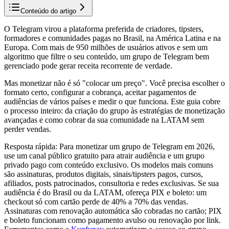
Conteúdo do artigo
O Telegram virou a plataforma preferida de criadores, tipsters,
formadores e comunidades pagas no Brasil, na América Latina e na
Europa. Com mais de 950 milhões de usuários ativos e sem um
algoritmo que filtre o seu conteúdo, um grupo de Telegram bem
gerenciado pode gerar receita recorrente de verdade.
Mas monetizar não é só "colocar um preço". Você precisa escolher o
formato certo, configurar a cobrança, aceitar pagamentos de
audiências de vários países e medir o que funciona. Este guia cobre
o processo inteiro: da criação do grupo às estratégias de monetização
avançadas e como cobrar da sua comunidade na LATAM sem
perder vendas.
Resposta rápida
:
Para monetizar um grupo de Telegram em 2026,
use um canal público gratuito para atrair audiência e um grupo
privado pago com conteúdo exclusivo. Os modelos mais comuns
são assinaturas, produtos digitais, sinais/tipsters pagos, cursos,
afiliados, posts patrocinados, consultoria e redes exclusivas. Se sua
audiência é do Brasil ou da LATAM, ofereça PIX e boleto: um
checkout só com cartão perde de 40% a 70% das vendas.
Assinaturas com renovação automática são cobradas no cartão; PIX
e boleto funcionam como pagamento avulso ou renovação por link.