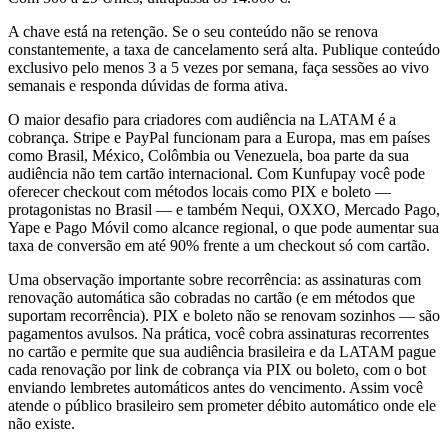
A chave está na retenção. Se o seu conteúdo não se renova
constantemente, a taxa de cancelamento será alta. Publique conteúdo
exclusivo pelo menos 3 a 5 vezes por semana, faça sessões ao vivo
semanais e responda dúvidas de forma ativa.
O maior desafio para criadores com audiência na LATAM é a
cobrança. Stripe e PayPal funcionam para a Europa, mas em países
como Brasil, México, Colômbia ou Venezuela, boa parte da sua
audiência não tem cartão internacional. Com Kunfupay você pode
oferecer checkout com métodos locais como PIX e boleto —
protagonistas no Brasil — e também Nequi, OXXO, Mercado Pago,
Yape e Pago Móvil como alcance regional, o que pode aumentar sua
taxa de conversão em até 90% frente a um checkout só com cartão.
Uma observação importante sobre recorrência: as assinaturas com
renovação automática são cobradas no cartão (e em métodos que
suportam recorrência). PIX e boleto não se renovam sozinhos — são
pagamentos avulsos. Na prática, você cobra assinaturas recorrentes
no cartão e permite que sua audiência brasileira e da LATAM pague
cada renovação por link de cobrança via PIX ou boleto, com o bot
enviando lembretes automáticos antes do vencimento. Assim você
atende o público brasileiro sem prometer débito automático onde ele
não existe.