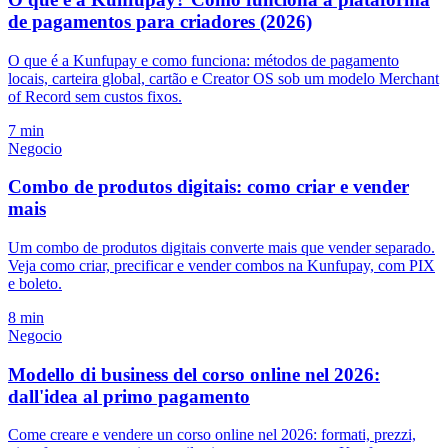
de pagamentos para criadores (2026)
O que é a Kunfupay e como funciona: métodos de pagamento
locais, carteira global, cartão e Creator OS sob um modelo Merchant
of Record sem custos fixos.
7 min
Negocio
Combo de produtos digitais: como criar e vender
mais
Um combo de produtos digitais converte mais que vender separado.
Veja como criar, precificar e vender combos na Kunfupay, com PIX
e boleto.
8 min
Negocio
Modello di business del corso online nel 2026:
dall'idea al primo pagamento
Come creare e vendere un corso online nel 2026: formati, prezzi,