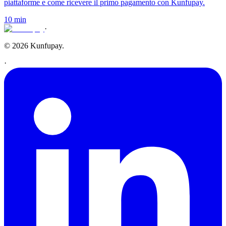
piattaforme e come ricevere il primo pagamento con Kunfupay.
10 min
·
© 2026 Kunfupay.
·