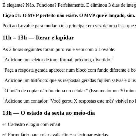
É elegante? Não. Funciona? Perfeitamente. E eliminou 3 dias de integ
Lição #1: O MVP perfeito não existe. O MVP que é lançado, sim.
Pedi ao Lovable para mudar a tela principal: em vez de uma lista que s
11h – 13h — Iterar e lapidar
As 2 horas seguintes foram puro vai e vem com o Lovable:
"Adicione um seletor de tom: formal, próximo, divertido."
"Faça a resposta gerada aparecer num bloco com fundo diferente e bot
"Adicione um histórico: que as respostas geradas fiquem salvas e o us
"O botão de copiar não funciona no celular." (Isso me tomou 30 minu
"Adicione um contador: 'Você gerou X respostas este mês' visível no 
13h — O estado da sexta ao meio-dia
✅ Cadastro e login com email
✅ Formulário para colar avaliação + selecionar estrelas