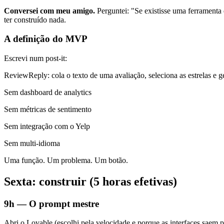
Conversei com meu amigo.
Perguntei: "Se existisse uma ferramenta 
ter construído nada.
A definição do MVP
Escrevi num post-it:
ReviewReply: cola o texto de uma avaliação, seleciona as estrelas e g
Sem dashboard de analytics
Sem métricas de sentimento
Sem integração com o Yelp
Sem multi-idioma
Uma função. Um problema. Um botão.
Sexta: construir (5 horas efetivas)
9h — O prompt mestre
Abri o Lovable (escolhi pela velocidade e porque as interfaces saem 