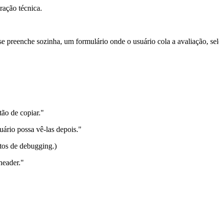
ração técnica.
e preenche sozinha, um formulário onde o usuário cola a avaliação, sele
ão de copiar."
uário possa vê-las depois."
tos de debugging.)
header."