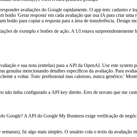
esponder avaliações do Google rapidamente. O app tem: cadastro e logi
 botão 'Gerar resposta' em cada avaliação que usa IA para criar uma r
um botão para copiar a resposta para a área de transferência. Design m
iações de exemplo e botões de ação. A UI estava surpreendentemente bo
avaliação e sua nota (estrelas) para a API da OpenAI. Use este system p
forma genuína mencionando detalhes específicos da avaliação. Para avali
cliente a voltar. Tom: profissional mas caloroso, nunca genérico.' Mos
eu não tinha configurado a API key direito. Erro de novato que me cust
es do Google? A API do Google My Business exige verificação de negóc
e semanas), fiz algo mais simples. O usuário cola o texto da avaliaçã