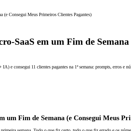
(e Consegui Meus Primeiros Clientes Pagantes)
cro-SaaS em um Fim de Semana 
A) e consegui 11 clientes pagantes na 1ª semana: prompts, erros e nú
m um Fim de Semana (e Consegui Meus Prim
 primeira semana. Tudo o que fiz certo, tudo o que fiz errado e os númer