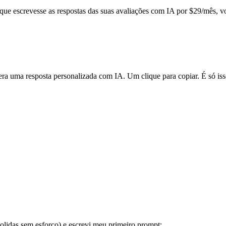
que escrevesse as respostas das suas avaliações com IA por $29/mês, v
era uma resposta personalizada com IA. Um clique para copiar. É só iss
polidas sem esforço) e escrevi meu primeiro prompt: