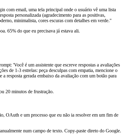
n com email, uma tela principal onde o usuário vê uma lista
esposta personalizada (agradecimento para as positivas,
oderno, minimalista, cores escuras com detalhes em verde."
a. 65% do que eu precisava já estava ali.
rompt: 'Você é um assistente que escreve respostas a avaliações
ações de 1-3 estrelas: peça desculpas com empatia, mencione o
tre a resposta gerada embaixo da avaliação com um botão para
ou 20 minutos de frustração.
io, OAuth e um processo que eu não ia resolver em um fim de
o manualmente num campo de texto. Copy-paste direto do Google.